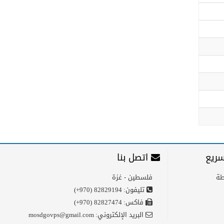
ريع
اتصل بنا
طة
فلسطين - غزة
تليفون:
(+970) 82829194
فاكس:
(+970) 82827474
البريد الإلكتروني:
mosdgovps@gmail.com