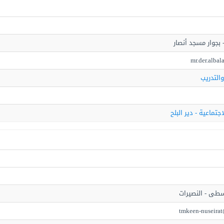
 - بجوار مسجد أنصار
mr.der.alba
والتدريب
اجتماعية - دير البلح
سطى - النصيرات
tmkeen-nuseira