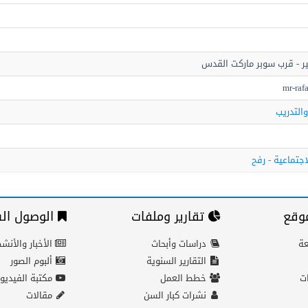
كير - قرب سوبر ماركت القدس
mr-raf
والتدريب
اجتماعية - رفح
وقع
تقارير وملفات
الوصول الس
عة
دراسات وأبحاث
الأخبار والأنش
التقارير السنوية
ألبوم الصور
ات
خطط العمل
مكتبة الفيديو
نشرات كبار السن
مقالات