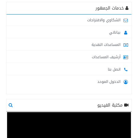
مديرية التنمية الاجتماعية غزة تتفقد أماكن الاستهداف
خدمات الجمهور
لحصر الأضرار وتقديم المساعدات.
الشكاوي والاقتراحات
انعقاد عاجل للجنة طوارئ وزارة التنمية الاجتماعية لوضع
بياناتي
خطط التدخل القادمة .
المساعدات النقدية
إعلان هام | تعطيل الدوام في مراكز التدريب المهني ومركز
ذوي الإعاقة ودور الحضانة
أرشيف المساعدات
اتصل بنا
التنمية الاجتماعية تبدأ بتوزيع المساعدات الرمضانية على
الأسر الفقيرة في قطاع غزة .
الدخول الموحد
التنمية الاجتماعية تنظم ورشة عمل مع ديوان الرقابة المالية
والإدارية
مكتبة الفيديو
التنمية الإجتماعية تنظم وقفة تضامنية مع الأسرى
والأسيرات